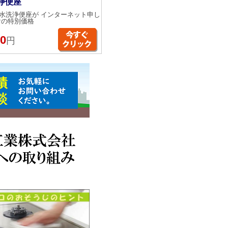
浄便座
水洗浄便座が インターネット申し
けの特別価格
00
円