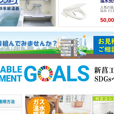
温水洗
人気の温
込み だ
50,0