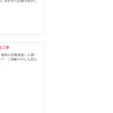
活に合わせた設備を提供し
造工事
最新の洋風便器へ入替!
けて、ご高齢の方にも安心
す。