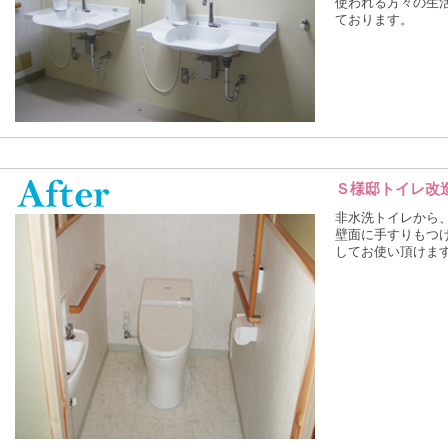
使われる方々の生
ております。
Ｓ様邸トイレ改
非水洗トイレから、
壁面に手すりもつ
してお使い頂けま