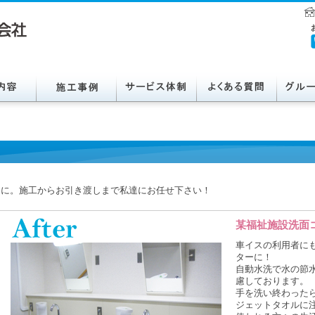
為に。施工からお引き渡しまで私達にお任せ下さい！
某福祉施設洗面
車イスの利用者に
ターに！
自動水洗で水の節
慮しております。
手を洗い終わった
ジェットタオルに